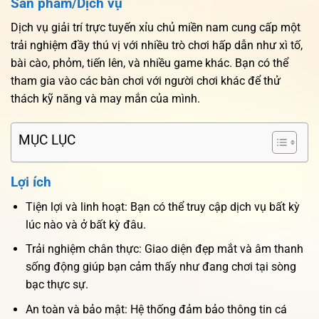
Sản phẩm/Dịch vụ
Dịch vụ giải trí trực tuyến xỉu chủ miền nam cung cấp một
trải nghiệm đầy thú vị với nhiều trò chơi hấp dẫn như xì tố,
bài cào, phỏm, tiến lên, và nhiều game khác. Bạn có thể
tham gia vào các bàn chơi với người chơi khác để thử
thách kỹ năng và may mắn của mình.
MỤC LỤC
Lợi ích
Tiện lợi và linh hoạt: Bạn có thể truy cập dịch vụ bất kỳ
lúc nào và ở bất kỳ đâu.
Trải nghiệm chân thực: Giao diện đẹp mắt và âm thanh
sống động giúp bạn cảm thấy như đang chơi tại sòng
bạc thực sự.
An toàn và bảo mật: Hệ thống đảm bảo thông tin cá