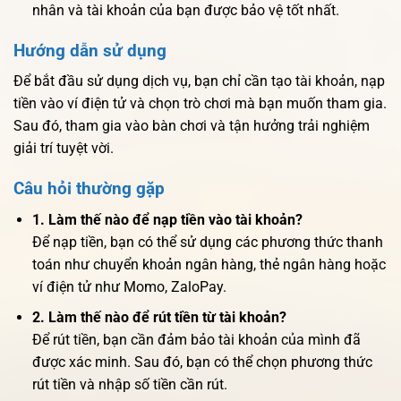
nhân và tài khoản của bạn được bảo vệ tốt nhất.
Hướng dẫn sử dụng
Để bắt đầu sử dụng dịch vụ, bạn chỉ cần tạo tài khoản, nạp
tiền vào ví điện tử và chọn trò chơi mà bạn muốn tham gia.
Sau đó, tham gia vào bàn chơi và tận hưởng trải nghiệm
giải trí tuyệt vời.
Câu hỏi thường gặp
1. Làm thế nào để nạp tiền vào tài khoản?
Để nạp tiền, bạn có thể sử dụng các phương thức thanh
toán như chuyển khoản ngân hàng, thẻ ngân hàng hoặc
ví điện tử như Momo, ZaloPay.
2. Làm thế nào để rút tiền từ tài khoản?
Để rút tiền, bạn cần đảm bảo tài khoản của mình đã
được xác minh. Sau đó, bạn có thể chọn phương thức
rút tiền và nhập số tiền cần rút.