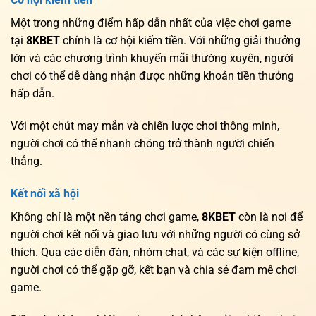
Một trong những điểm hấp dẫn nhất của việc chơi game
tại
8KBET
chính là cơ hội kiếm tiền. Với những giải thưởng
lớn và các chương trình khuyến mãi thường xuyên, người
chơi có thể dễ dàng nhận được những khoản tiền thưởng
hấp dẫn.
Với một chút may mắn và chiến lược chơi thông minh,
người chơi có thể nhanh chóng trở thành người chiến
thắng.
Kết nối xã hội
Không chỉ là một nền tảng chơi game,
8KBET
còn là nơi để
người chơi kết nối và giao lưu với những người có cùng sở
thích. Qua các diễn đàn, nhóm chat, và các sự kiện offline,
người chơi có thể gặp gỡ, kết bạn và chia sẻ đam mê chơi
game.