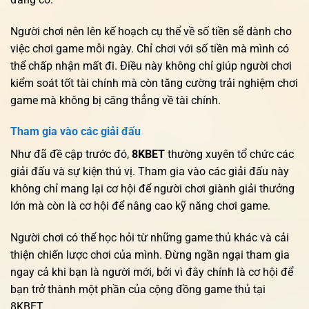
Người chơi nên lên kế hoạch cụ thể về số tiền sẽ dành cho
việc chơi game mỗi ngày. Chỉ chơi với số tiền mà mình có
thể chấp nhận mất đi. Điều này không chỉ giúp người chơi
kiểm soát tốt tài chính mà còn tăng cường trải nghiệm chơi
game mà không bị căng thẳng về tài chính.
Tham gia vào các giải đấu
Như đã đề cập trước đó,
8KBET
thường xuyên tổ chức các
giải đấu và sự kiện thú vị. Tham gia vào các giải đấu này
không chỉ mang lại cơ hội để người chơi giành giải thưởng
lớn mà còn là cơ hội để nâng cao kỹ năng chơi game.
Người chơi có thể học hỏi từ những game thủ khác và cải
thiện chiến lược chơi của mình. Đừng ngần ngại tham gia
ngay cả khi bạn là người mới, bởi vì đây chính là cơ hội để
bạn trở thành một phần của cộng đồng game thủ tại
8KBET.