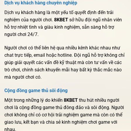
Dịch vụ khách hàng chuyên nghiệp
Dịch vụ khách hàng là một yếu tố quyết định đến trải
nghiệm của người chơi.
8KBET
sở hữu đội ngũ nhân viên
hỗ trợ nhiệt tình và giàu kinh nghiệm, sẵn sàng hỗ trợ
người chơi 24/7.
Người chơi có thể liên hệ qua nhiều kênh khác nhau như
chat trực tiếp, email hoặc hotline. Đội ngũ hỗ trợ không chỉ
giúp giải quyết các vấn đề kỹ thuật mà còn tư vấn về các
trò chơi, chính sách khuyến mãi hay bất kỳ thắc mắc nào
mà người chơi có.
Cộng đồng game thủ sôi động
Một trong những lý do khiến
8KBET
thu hút nhiều người
chơi là cộng đồng game thủ đông đảo và sôi động. Người
chơi không chỉ có cơ hội trải nghiệm game mà còn có thể
giao lưu, kết bạn và chia sẻ kinh nghiệm chơi game với
nhau.