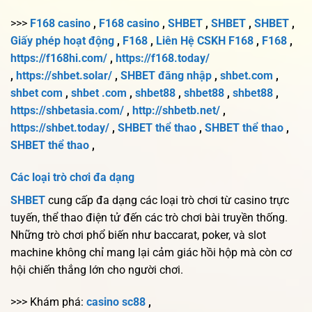
>>>
F168 casino
,
F168 casino
,
SHBET
,
SHBET
,
SHBET
,
Giấy phép hoạt động
,
F168
,
Liên Hệ CSKH F168
,
F168
,
https://f168hi.com/
,
https://f168.today/
,
https://shbet.solar/
,
SHBET đăng nhập
,
shbet.com
,
shbet com
,
shbet .com
,
shbet88
,
shbet88
,
shbet88
,
https://shbetasia.com/
,
http://shbetb.net/
,
https://shbet.today/
,
SHBET thể thao
,
SHBET thể thao
,
SHBET thể thao
,
Các loại trò chơi đa dạng
SHBET
cung cấp đa dạng các loại trò chơi từ casino trực
tuyến, thể thao điện tử đến các trò chơi bài truyền thống.
Những trò chơi phổ biến như baccarat, poker, và slot
machine không chỉ mang lại cảm giác hồi hộp mà còn cơ
hội chiến thắng lớn cho người chơi.
>>> Khám phá:
casino sc88
,