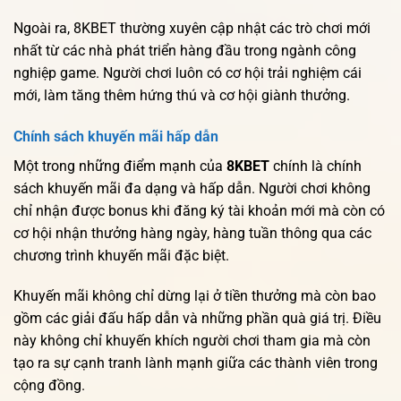
Ngoài ra, 8KBET thường xuyên cập nhật các trò chơi mới
nhất từ các nhà phát triển hàng đầu trong ngành công
nghiệp game. Người chơi luôn có cơ hội trải nghiệm cái
mới, làm tăng thêm hứng thú và cơ hội giành thưởng.
Chính sách khuyến mãi hấp dẫn
Một trong những điểm mạnh của
8KBET
chính là chính
sách khuyến mãi đa dạng và hấp dẫn. Người chơi không
chỉ nhận được bonus khi đăng ký tài khoản mới mà còn có
cơ hội nhận thưởng hàng ngày, hàng tuần thông qua các
chương trình khuyến mãi đặc biệt.
Khuyến mãi không chỉ dừng lại ở tiền thưởng mà còn bao
gồm các giải đấu hấp dẫn và những phần quà giá trị. Điều
này không chỉ khuyến khích người chơi tham gia mà còn
tạo ra sự cạnh tranh lành mạnh giữa các thành viên trong
cộng đồng.